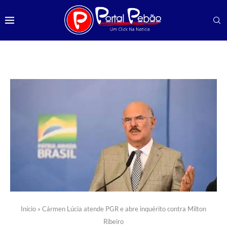
Início
»
Cármen Lúcia atende PGR e abre inquérito contra Milton
Ribeiro