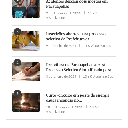
Acidentes deixam dois mortos em
Parauapebas
9 de dezembro de 2023
15,7K
Visualizações
3
Inscrições abertas para processo
seletivo da Prefeitura de...
9 de janeiro de 2024
15,K Visualizações
4
Prefeitura de Parauapebas abrirá
Processo Seletivo Simplificado para...
3 de janeiro de 2024
13,6K Visualizações
5
Curto-circuito em poste de energia
causa incêndio no...
10 de dezembro de 2023
13,6K
Visualizações