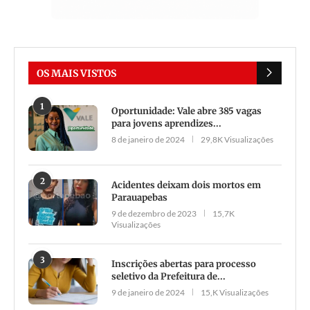
OS MAIS VISTOS
1
Oportunidade: Vale abre 385 vagas
para jovens aprendizes...
8 de janeiro de 2024
29,8K Visualizações
2
Acidentes deixam dois mortos em
Parauapebas
9 de dezembro de 2023
15,7K
Visualizações
3
Inscrições abertas para processo
seletivo da Prefeitura de...
9 de janeiro de 2024
15,K Visualizações