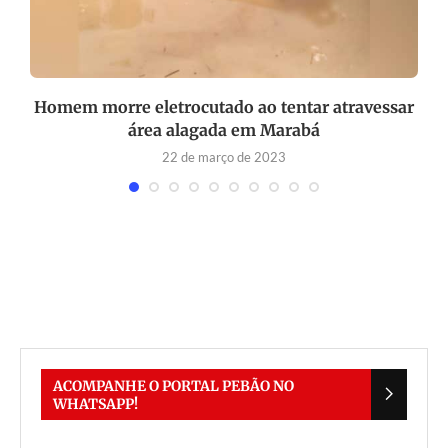
Homem morre eletrocutado ao tentar atravessar
B
área alagada em Marabá
22 de março de 2023
ACOMPANHE O PORTAL PEBÃO NO
WHATSAPP!