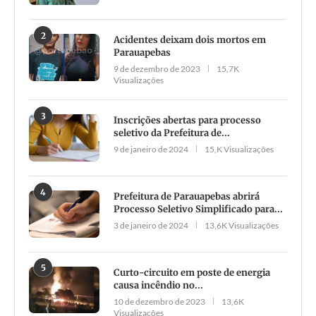
2
Acidentes deixam dois mortos em
Parauapebas
9 de dezembro de 2023
15,7K
Visualizações
3
Inscrições abertas para processo
seletivo da Prefeitura de...
9 de janeiro de 2024
15,K Visualizações
4
Prefeitura de Parauapebas abrirá
Processo Seletivo Simplificado para...
3 de janeiro de 2024
13,6K Visualizações
5
Curto-circuito em poste de energia
causa incêndio no...
10 de dezembro de 2023
13,6K
Visualizações