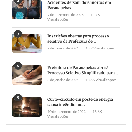
2
Acidentes deixam dois mortos em
Parauapebas
9 de dezembro de 2023
15,7K
Visualizações
3
Inscrições abertas para processo
seletivo da Prefeitura de...
9 de janeiro de 2024
15,K Visualizações
4
Prefeitura de Parauapebas abrirá
Processo Seletivo Simplificado para...
3 de janeiro de 2024
13,6K Visualizações
5
Curto-circuito em poste de energia
causa incêndio no...
10 de dezembro de 2023
13,6K
Visualizações