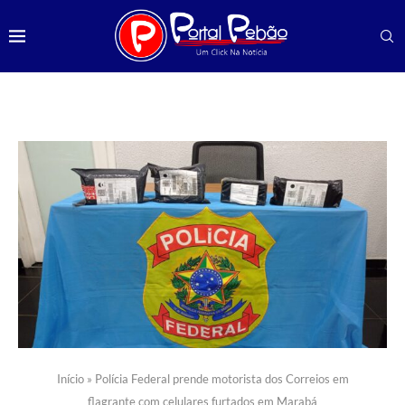
Início
»
Polícia Federal prende motorista dos Correios em
flagrante com celulares furtados em Marabá