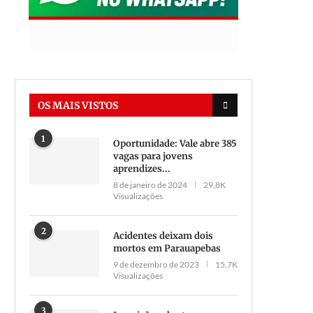
OS MAIS VISTOS
1
Oportunidade: Vale abre 385
vagas para jovens
aprendizes...
8 de janeiro de 2024
29,8K
Visualizações
2
Acidentes deixam dois
mortos em Parauapebas
9 de dezembro de 2023
15,7K
Visualizações
3