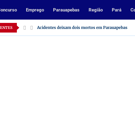
oncurso
Emprego
Parauapebas
Região
Pará
Ca
Pará
Acidentes deixam dois mortos em Parauapebas
CENTES