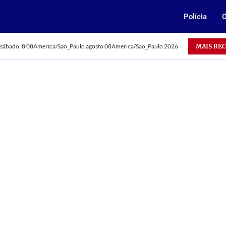
Polícia
C
Oportunidade: Vale abre 385 vagas para jovens aprendizes no 
MAIS RE
sábado, 8 08America/Sao_Paulo agosto 08America/Sao_Paulo 2026