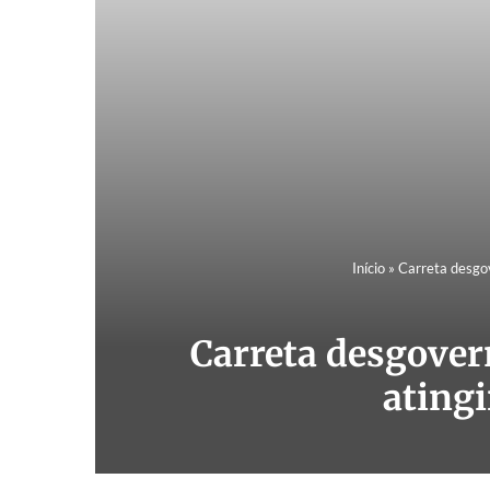
Início
»
Carreta desgov
Carreta desgovern
atingi