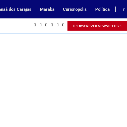
naã dos Carajás
Marabá
Curionopolis
Política
Inscrições abertas para processo seleti
SUBSCREVER NEWSLETTERS