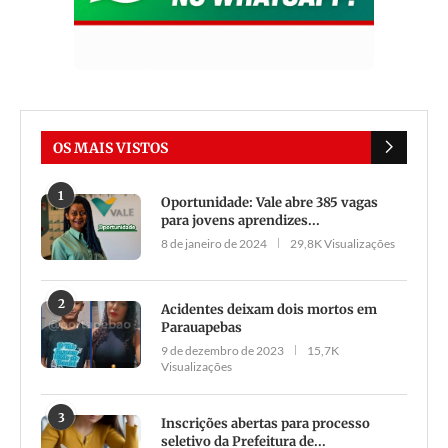
OS MAIS VISTOS
1
Oportunidade: Vale abre 385 vagas
para jovens aprendizes...
8 de janeiro de 2024
29,8K Visualizações
2
Acidentes deixam dois mortos em
Parauapebas
9 de dezembro de 2023
15,7K
Visualizações
3
Inscrições abertas para processo
seletivo da Prefeitura de...