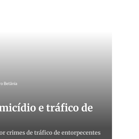
ro Betânia
icídio e tráfico de
or crimes de tráfico de entorpecentes