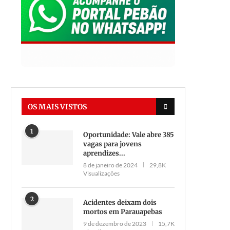
ORA É LEI: Parauapebas proíbe
Rapaz é preso acusado de ro
OS MAIS VISTOS
conferência de compras após
calçados de loja no...
pagamento...
21 de maio de 2021
1
Oportunidade: Vale abre 385
16 de julho de 2025
vagas para jovens
aprendizes...
8 de janeiro de 2024
29,8K
Visualizações
2
Acidentes deixam dois
mortos em Parauapebas
9 de dezembro de 2023
15,7K