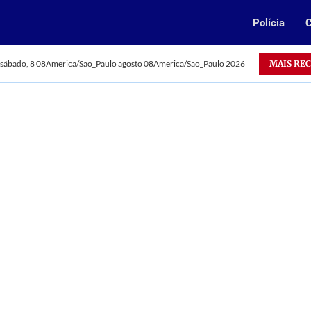
Polícia
C
Oportunidade: Vale abre 385 vagas para jovens aprendizes no 
MAIS RE
sábado, 8 08America/Sao_Paulo agosto 08America/Sao_Paulo 2026