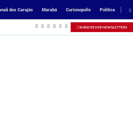
naã dos Carajás
Marabá
Curionopolis
Política
Inscrições abertas para processo seleti
SUBSCREVER NEWSLETTERS