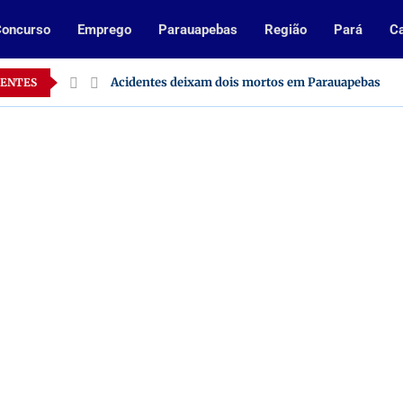
oncurso
Emprego
Parauapebas
Região
Pará
Ca
Pará
Acidentes deixam dois mortos em Parauapebas
CENTES