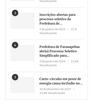
Visualizações
3
Inscrições abertas para
processo seletivo da
Prefeitura de...
9 de janeiro de 2024
15,K
Visualizações
4
Prefeitura de Parauapebas
abrirá Processo Seletivo
Simplificado para...
3 de janeiro de 2024
13,6K
Visualizações
5
Curto-circuito em poste de
energia causa incêndio no...
10 de dezembro de 2023
13,6K Visualizações