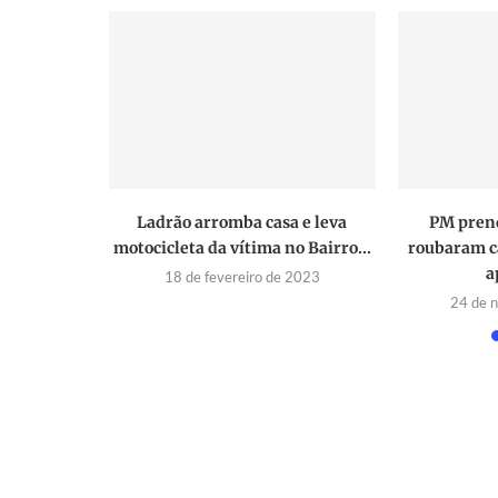
ERMEN:
Ladrão arromba casa e leva
PM pren
ILHÕES da
motocicleta da vítima no Bairro...
roubaram c
a
18 de fevereiro de 2023
2020
24 de 