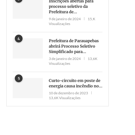
Inscrições abertas para
processo seletivo da
Prefeitura de...
9 de janeiro de 2024
15,K
Visualizações
4
Prefeitura de Parauapebas
abrirá Processo Seletivo
Simplificado para...
3 de janeiro de 2024
13,6K
Visualizações
5
Curto-circuito em poste de
energia causa incêndio no...
10 de dezembro de 2023
13,6K Visualizações