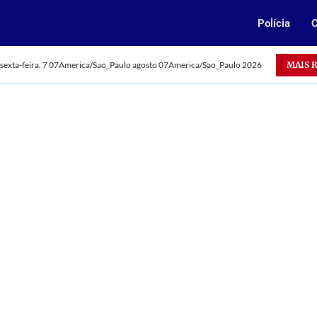
Polícia
C
Oportunidade: Vale abre 385 vagas para jovens aprendizes n
MAIS 
sexta-feira, 7 07America/Sao_Paulo agosto 07America/Sao_Paulo 2026