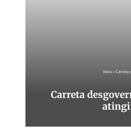
Início
»
Carreta d
Carreta desgovern
atingi