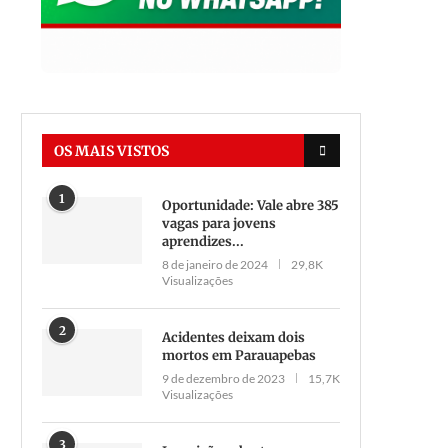
OS MAIS VISTOS
1
Oportunidade: Vale abre 385
vagas para jovens
aprendizes...
8 de janeiro de 2024
29,8K
Visualizações
2
Acidentes deixam dois
mortos em Parauapebas
9 de dezembro de 2023
15,7K
Visualizações
3