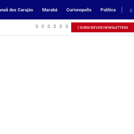
naã dos Carajás
Marabá
Curionopolis
Política
Inscrições abertas para processo sel
SUBSCREVER NEWSLETTERS