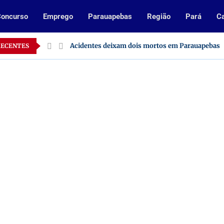
oncurso
Emprego
Parauapebas
Região
Pará
Ca
o Pará
Acidentes deixam dois mortos em Parauapebas
RECENTES