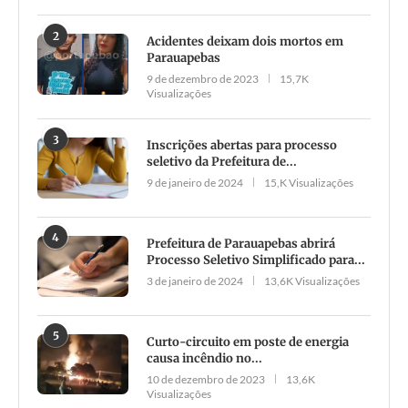
2
Acidentes deixam dois mortos em
Parauapebas
9 de dezembro de 2023
15,7K
Visualizações
3
Inscrições abertas para processo
seletivo da Prefeitura de...
9 de janeiro de 2024
15,K Visualizações
4
Prefeitura de Parauapebas abrirá
Processo Seletivo Simplificado para...
3 de janeiro de 2024
13,6K Visualizações
5
Curto-circuito em poste de energia
causa incêndio no...
10 de dezembro de 2023
13,6K
Visualizações