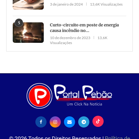
3 de janeiro de 2024
13,6K Visualizações
5
Curto-circuito em poste de energia
causa incêndio no...
10 de dezembro de 2023
13,6K
Visualizações
©
2026
Todos os Direitos Reservados |
Política de