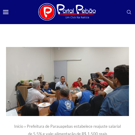
Início
»
Prefeitura de Parauapebas estabelece reajuste salarial
de 5,5% e vale-alimentação de R$ 1.500 reais