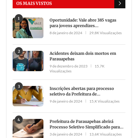
OS MAIS VISTOS
1
Oportunidade: Vale abre 385 vagas
para jovens aprendizes...
8 de janeiro de 2024
29,8K Visualizações
2
Acidentes deixam dois mortos em
Parauapebas
9 de dezembro de 2023
15,7K
Visualizações
3
Inscrições abertas para processo
seletivo da Prefeitura de...
9 de janeiro de 2024
15,K Visualizações
4
Prefeitura de Parauapebas abrirá
Processo Seletivo Simplificado para...
3 de janeiro de 2024
13,6K Visualizações