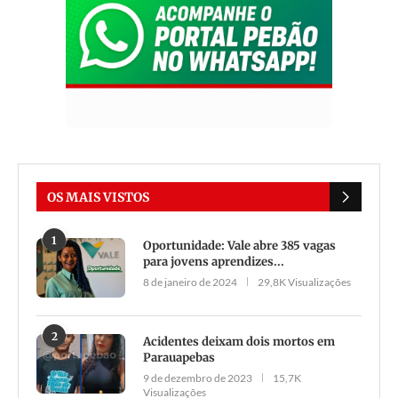
OS MAIS VISTOS
1
Oportunidade: Vale abre 385 vagas
para jovens aprendizes...
8 de janeiro de 2024
29,8K Visualizações
2
Acidentes deixam dois mortos em
Parauapebas
9 de dezembro de 2023
15,7K
Visualizações