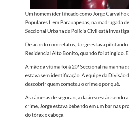
Um homem identificado como Jorge Carvalho da 
Populares I, em Parauapebas, na madrugada des
Seccional Urbana de Polícia Civil está investi
De acordo com relatos, Jorge estava pilotando
Residencial Alto Bonito, quando foi atingido. E
A mãe da vítima foi à 20ª Seccional na manhã d
estava sem identificação. A equipe da Divisão
descobrir quem cometeu o crime e por quê.
As câmeras de segurança da área estão sendo an
crime, Jorge estava bebendo em um bar nas pro
do tórax e cabeça.