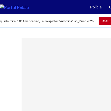
Polícia
C
Acidentes deixam dois mortos em Parauapebas
MAIS
quarta-feira, 5 05America/Sao_Paulo agosto 05America/Sao_Paulo 2026