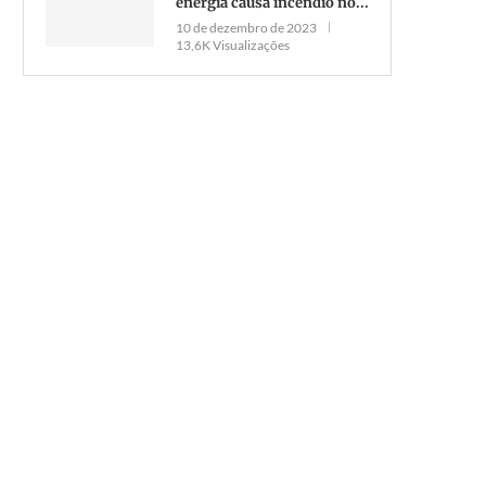
energia causa incêndio no...
10 de dezembro de 2023
13,6K Visualizações