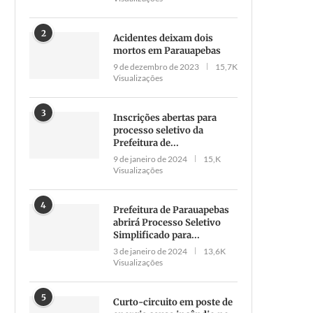
2
Acidentes deixam dois
mortos em Parauapebas
9 de dezembro de 2023
15,7K
Visualizações
3
Inscrições abertas para
processo seletivo da
Prefeitura de...
9 de janeiro de 2024
15,K
Visualizações
4
Prefeitura de Parauapebas
abrirá Processo Seletivo
Simplificado para...
3 de janeiro de 2024
13,6K
Visualizações
5
Curto-circuito em poste de