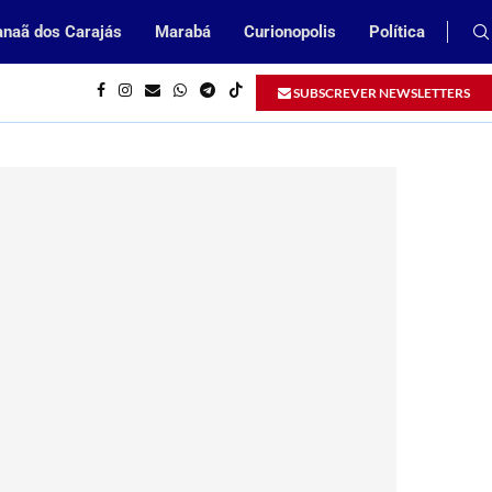
naã dos Carajás
Marabá
Curionopolis
Política
feitura de Parauapebas
Prefeitura de Parauapebas abrirá Pro
SUBSCREVER NEWSLETTERS