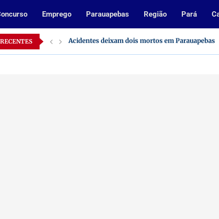
oncurso
Emprego
Parauapebas
Região
Pará
Ca
Inscrições abertas para processo seletivo da Pre
 RECENTES