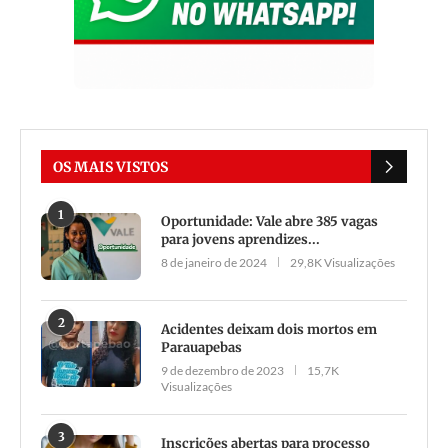
OS MAIS VISTOS
1
Oportunidade: Vale abre 385 vagas
para jovens aprendizes...
8 de janeiro de 2024
29,8K Visualizações
2
Acidentes deixam dois mortos em
Parauapebas
9 de dezembro de 2023
15,7K
Visualizações
3
Inscrições abertas para processo