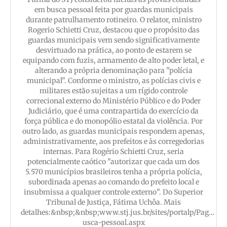
em busca pessoal feita por guardas municipais
durante patrulhamento rotineiro. O relator, ministro
Rogerio Schietti Cruz, destacou que o propósito das
guardas municipais vem sendo significativamente
desvirtuado na prática, ao ponto de estarem se
equipando com fuzis, armamento de alto poder letal, e
alterando a própria denominação para "polícia
municipal". Conforme o ministro, as polícias civis e
militares estão sujeitas a um rígido controle
correcional externo do Ministério Público e do Poder
Judiciário, que é uma contrapartida do exercício da
força pública e do monopólio estatal da violência. Por
outro lado, as guardas municipais respondem apenas,
administrativamente, aos prefeitos e às corregedorias
internas. Para Rogério Schietti Cruz, seria
potencialmente caótico "autorizar que cada um dos
5.570 municípios brasileiros tenha a própria polícia,
subordinada apenas ao comando do prefeito local e
insubmissa a qualquer controle externo". Do Superior
Tribunal de Justiça, Fátima Uchôa. Mais
detalhes:&nbsp;&nbsp;www.stj.jus.br/sites/portalp/Pag…
usca-pessoal.aspx