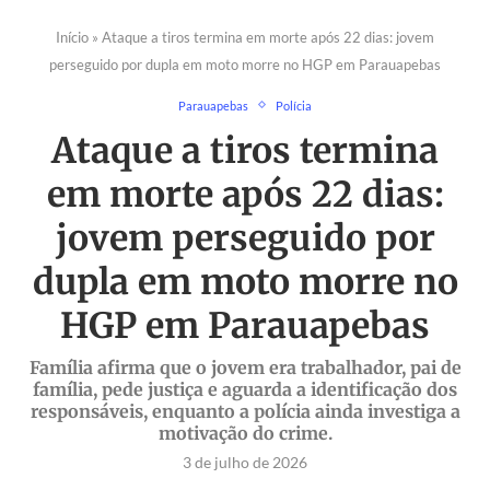
Início
»
Ataque a tiros termina em morte após 22 dias: jovem
perseguido por dupla em moto morre no HGP em Parauapebas
Parauapebas
Polícia
Ataque a tiros termina
em morte após 22 dias:
jovem perseguido por
dupla em moto morre no
HGP em Parauapebas
Família afirma que o jovem era trabalhador, pai de
família, pede justiça e aguarda a identificação dos
responsáveis, enquanto a polícia ainda investiga a
motivação do crime.
3 de julho de 2026