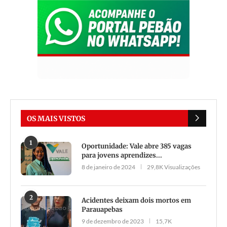
OS MAIS VISTOS
1
Oportunidade: Vale abre 385 vagas
para jovens aprendizes...
8 de janeiro de 2024
29,8K Visualizações
2
Acidentes deixam dois mortos em
Parauapebas
9 de dezembro de 2023
15,7K