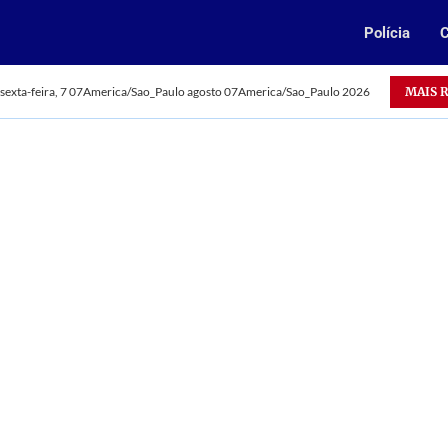
Polícia
C
Oportunidade: Vale abre 385 vagas para jovens aprendizes n
MAIS 
sexta-feira, 7 07America/Sao_Paulo agosto 07America/Sao_Paulo 2026