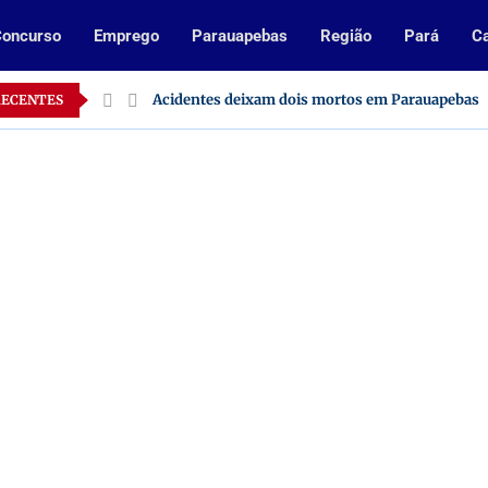
oncurso
Emprego
Parauapebas
Região
Pará
Ca
o Pará
Acidentes deixam dois mortos em Parauapebas
RECENTES