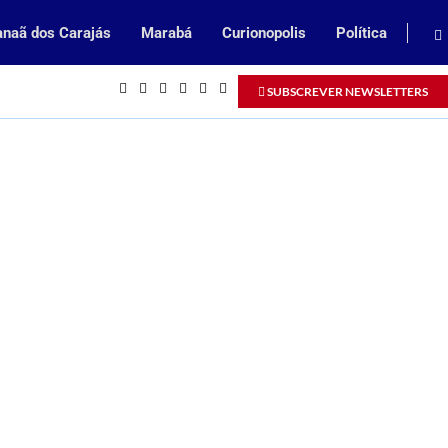
naã dos Carajás
Marabá
Curionopolis
Política
Inscrições abertas para processo sel
SUBSCREVER NEWSLETTERS