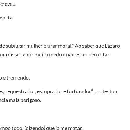
screveu.
oveita.
e subjugar mulher e tirar moral.” Ao saber que Lázaro
tima disse sentir muito medo e não escondeu estar
o e tremendo.
, sequestrador, estuprador e torturador”, protestou.
ecia mais perigoso.
po todo, (dizendo) que ia me matar.