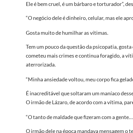
Ele é bem cruel, é um bárbaro e torturador”, de
“O negócio dele é dinheiro, celular, mas ele apr
Gosta muito de humilhar as vítimas.
Tem um pouco da questão da psicopatia, gosta d
cometeu mais crimes e continua foragido, a ví
aterrorizada.
“Minha ansiedade voltou, meu corpo fica gelad
É inacreditável que soltaram um maníaco desses
O irmão de Lázaro, de acordo com a vítima, par
“O tanto de maldade que fizeram com a gente…
O irmão dele na época mandava mensagem o tem