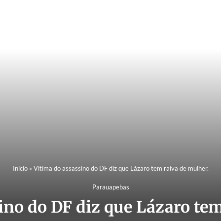
Início
»
Vítima do assassino do DF diz que Lázaro tem raiva de mulher.
Parauapebas
ino do DF diz que Lázaro tem