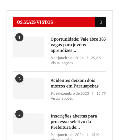
OS MAIS VISTOS
1
Oportunidade: Vale abre 385
vagas para jovens
aprendizes...
8 de janeiro de 2024
29,8K
Visualizações
2
Acidentes deixam dois
mortos em Parauapebas
9 de dezembro de 2023
15,7K
Visualizações
3
Inscrições abertas para
processo seletivo da
Prefeitura de...
9 de janeiro de 2024
15,K
Visualizações