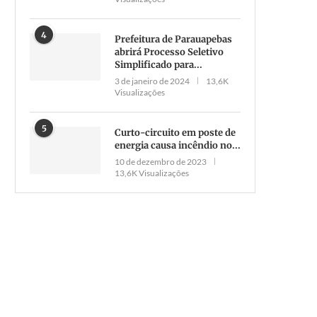
4
Prefeitura de Parauapebas
abrirá Processo Seletivo
Simplificado para...
3 de janeiro de 2024
13,6K
Visualizações
5
Curto-circuito em poste de
energia causa incêndio no...
10 de dezembro de 2023
13,6K Visualizações