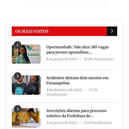
OS MAIS VISTOS
1
Oportunidade: Vale abre 385 vagas
para jovens aprendizes...
8 de janeiro de 2024
29,8K Visualizações
2
Acidentes deixam dois mortos em
Parauapebas
9 de dezembro de 2023
15,7K
Visualizações
3
Inscrições abertas para processo
seletivo da Prefeitura de...
9 de janeiro de 2024
15,K Visualizações