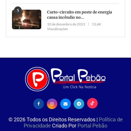
5
Curto-circuito em poste de energia
causa incêndio no...
10 de dezembro de 2023
13,6K
Visualizações
©
2026
Todos os Direitos Reservados |
Política de
Privacidade
Criado Por
Portal Pebão