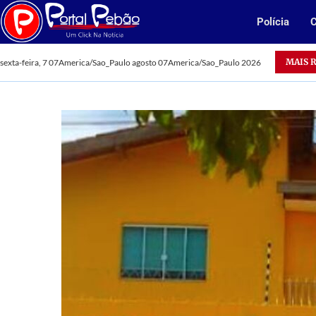
Polícia
C
Acidentes deixam dois mortos em Parauapebas
MAIS 
sexta-feira, 7 07America/Sao_Paulo agosto 07America/Sao_Paulo 2026