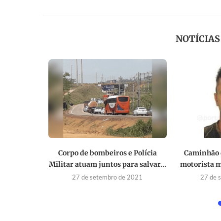
NOTÍCIA
ito de
Corpo de bombeiros e Polícia
Caminhão 
pistola de
Militar atuam juntos para salvar...
motorista m
27 de setembro de 2021
27 de 
2023