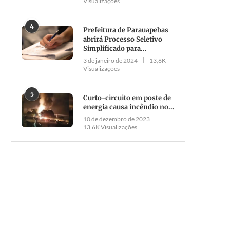
Visualizações
4
Prefeitura de Parauapebas
abrirá Processo Seletivo
Simplificado para...
3 de janeiro de 2024
13,6K
Visualizações
5
Curto-circuito em poste de
energia causa incêndio no...
10 de dezembro de 2023
13,6K Visualizações
tociclista morre após bater em
Alepa fortalece presença n
‘tachão’ na Faruk Salmen
regiões com rodada de entr
e...
11 de maio de 2022
15 de abril de 2026