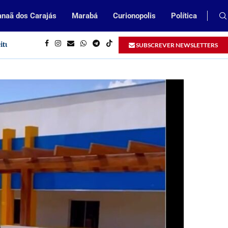
naã dos Carajás
Marabá
Curionopolis
Política
eitura de Parauapebas
Prefeitura de Parauapebas abrirá Proce
SUBSCREVER NEWSLETTERS