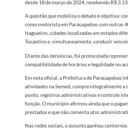
desde 18 de março de 2024, recebendo R$ 3.134
A questão que mobiliza o debate é objetiva: co
como motorista em Parauapebas com outras 4
Itaguatins, cidades localizadas em estados dif
Tocantins e, simultaneamente, conduzir veículo
Diante das denúncias, foi protocolada represen
compatibilidade de horários e legalidade no a
Em nota oficial, a Prefeitura de Parauapebas i
atividades na Semed, cumpre integralmente a ca
ponto, registros administrativos e controle in
função. O município afirmou ainda que o paga
prestados e que não comenta atos administrati
Nas redes sociais, o assunto ganhou contornos