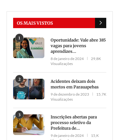
OS MAIS VISTOS
1
Oportunidade: Vale abre 385
vagas para jovens
aprendizes...
8 de janeiro de 2024
29,8K
Visualizações
2
Acidentes deixam dois
mortos em Parauapebas
9 de dezembro de 2023
15,7K
Visualizações
3
Inscrições abertas para
processo seletivo da
Prefeitura de...
9 de janeiro de 2024
15,K