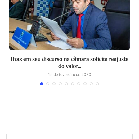
Braz em seu discurso na câmara solicita reajuste
P
do valor...
18 de fevereiro de 2020