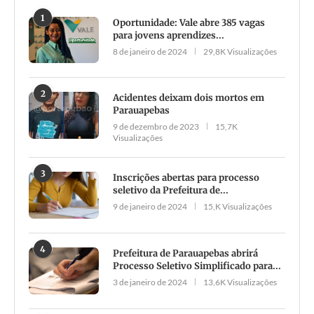
1
Oportunidade: Vale abre 385 vagas
para jovens aprendizes...
8 de janeiro de 2024
29,8K Visualizações
2
Acidentes deixam dois mortos em
Parauapebas
9 de dezembro de 2023
15,7K
Visualizações
3
Inscrições abertas para processo
seletivo da Prefeitura de...
9 de janeiro de 2024
15,K Visualizações
4
Prefeitura de Parauapebas abrirá
Processo Seletivo Simplificado para...
3 de janeiro de 2024
13,6K Visualizações