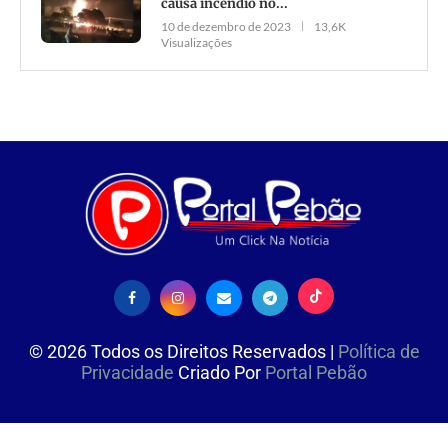
causa incêndio no...
10 de dezembro de 2023
13,6K
Visualizações
©
2026
Todos os Direitos Reservados |
Política de
Privacidade
Criado Por
Portal Pebão