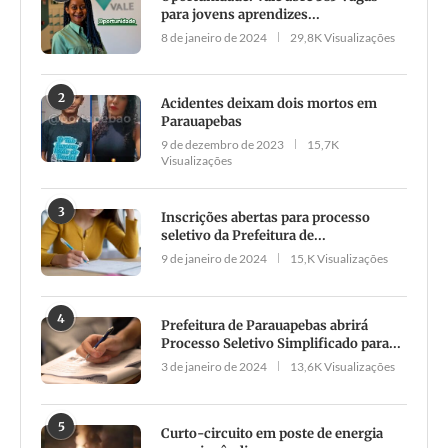
para jovens aprendizes...
8 de janeiro de 2024
29,8K Visualizações
2
Acidentes deixam dois mortos em
Parauapebas
9 de dezembro de 2023
15,7K
Visualizações
3
Inscrições abertas para processo
seletivo da Prefeitura de...
9 de janeiro de 2024
15,K Visualizações
4
Prefeitura de Parauapebas abrirá
Processo Seletivo Simplificado para...
3 de janeiro de 2024
13,6K Visualizações
5
Curto-circuito em poste de energia