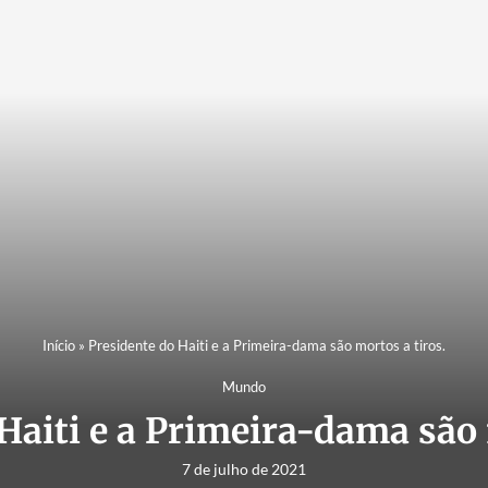
Início
»
Presidente do Haiti e a Primeira-dama são mortos a tiros.
Mundo
Haiti e a Primeira-dama são 
7 de julho de 2021