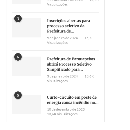
Visualizações
3
Inscrições abertas para
processo seletivo da
Prefeitura de...
9 de janeiro de 2024
15,K
Visualizações
4
Prefeitura de Parauapebas
abrirá Processo Seletivo
Simplificado para...
3 de janeiro de 2024
13,6K
Visualizações
5
Curto-circuito em poste de
energia causa incêndio no...
10 de dezembro de 2023
13,6K Visualizações