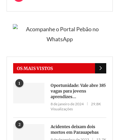
OS MAIS VISTOS
1
Oportunidade: Vale abre 385
vagas para jovens
aprendizes...
8 de janeiro de 2024
29,8K
Visualizações
2
Acidentes deixam dois
mortos em Parauapebas
9 de dezembro de 2023
15,7K