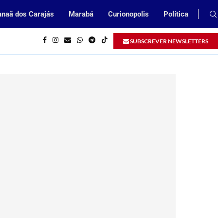
naã dos Carajás
Marabá
Curionopolis
Política
ndizes no Pará
SUBSCREVER NEWSLETTERS