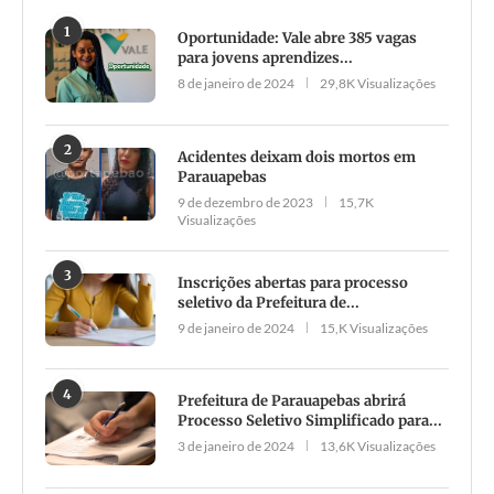
1
Oportunidade: Vale abre 385 vagas
para jovens aprendizes...
8 de janeiro de 2024
29,8K Visualizações
2
Acidentes deixam dois mortos em
Parauapebas
9 de dezembro de 2023
15,7K
Visualizações
3
Inscrições abertas para processo
seletivo da Prefeitura de...
9 de janeiro de 2024
15,K Visualizações
4
Prefeitura de Parauapebas abrirá
Processo Seletivo Simplificado para...
3 de janeiro de 2024
13,6K Visualizações