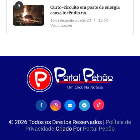
5
Curto-circuito em poste de energia
causa incêndio no...
10 de dezembro de 2023
13,6K
Visualizações
©
2026
Todos os Direitos Reservados |
Política de
Privacidade
Criado Por
Portal Pebão