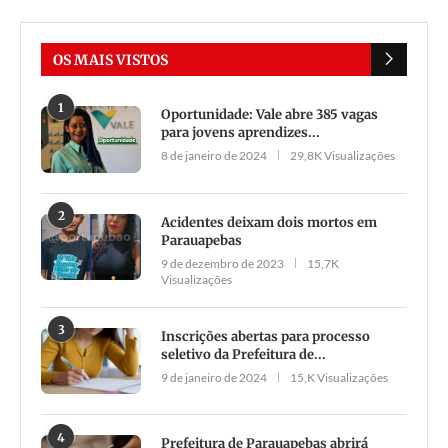
OS MAIS VISTOS
1
Oportunidade: Vale abre 385 vagas
para jovens aprendizes...
8 de janeiro de 2024
29,8K Visualizações
2
Acidentes deixam dois mortos em
Parauapebas
9 de dezembro de 2023
15,7K
Visualizações
3
Inscrições abertas para processo
seletivo da Prefeitura de...
9 de janeiro de 2024
15,K Visualizações
4
Prefeitura de Parauapebas abrirá