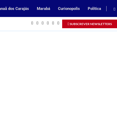
naã dos Carajás
Marabá
Curionopolis
Política
Inscrições abertas para processo se
SUBSCREVER NEWSLETTERS