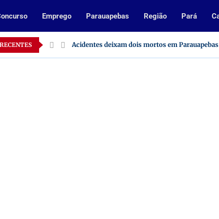
oncurso
Emprego
Parauapebas
Região
Pará
Ca
 no Pará
Acidentes deixam dois mortos em Parauapebas
 RECENTES