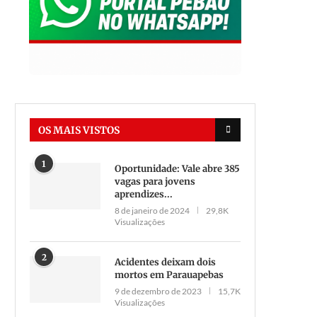
OS MAIS VISTOS
1
Oportunidade: Vale abre 385
vagas para jovens
aprendizes...
8 de janeiro de 2024
29,8K
Visualizações
2
Acidentes deixam dois
mortos em Parauapebas
9 de dezembro de 2023
15,7K
Visualizações