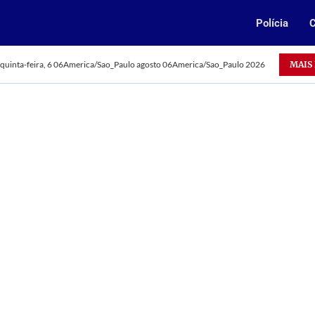
Polícia
C
Oportunidade: Vale abre 385 vagas para jovens aprendizes
MAIS
quinta-feira, 6 06America/Sao_Paulo agosto 06America/Sao_Paulo 2026