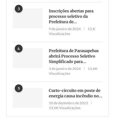
3
Inscrições abertas para
processo seletivo da
Prefeitura de...
9 de janeiro de 2024
15,K
Visualizações
4
Prefeitura de Parauapebas
abrirá Processo Seletivo
Simplificado para...
3 de janeiro de 2024
13,6K
Visualizações
5
Curto-circuito em poste de
energia causa incêndio no...
10 de dezembro de 2023
13,6K Visualizações