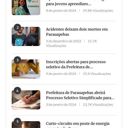
para jovens aprendizes...
8 de janeiro de 2024
29,8K Visualizações
2
Acidentes deixam dois mortos em
Parauapebas
9 de dezembro de 2023
15,7K
Visualizações
3
Inscrições abertas para processo
seletivo da Prefeitura de...
9 de janeiro de 2024
15,K Visualizações
4
Prefeitura de Parauapebas abrirá
Processo Seletivo Simplificado para...
3 de janeiro de 2024
13,7K Visualizações
5
Curto-circuito em poste de energia