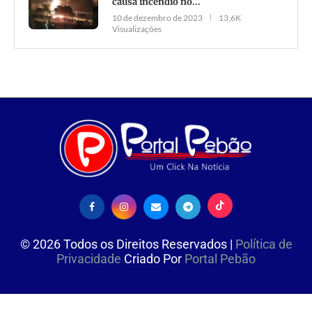
causa incêndio no...
10 de dezembro de 2023
13,6K
Visualizações
©
2026
Todos os Direitos Reservados |
Política de
Privacidade
Criado Por
Portal Pebão