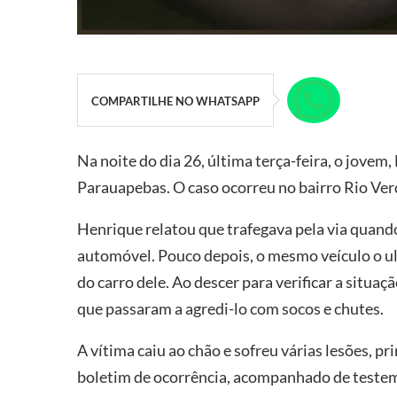
COMPARTILHE NO WHATSAPP
Na noite do dia 26, última terça-feira, o jovem
Parauapebas. O caso ocorreu no bairro Rio Verd
Henrique relatou que trafegava pela via quando 
automóvel. Pouco depois, o mesmo veículo o ul
do carro dele. Ao descer para verificar a situaç
que passaram a agredi-lo com socos e chutes.
A vítima caiu ao chão e sofreu várias lesões, p
boletim de ocorrência, acompanhado de teste