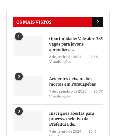
OS MAIS VISTOS
1
Oportunidade: Vale abre 385
vagas para jovens
aprendizes...
8 de janeiro de 2024
29,8K
Visualizações
2
Acidentes deixam dois
mortos em Parauapebas
9 de dezembro de 2023
15,7K
Visualizações
3
Inscrições abertas para
processo seletivo da
Prefeitura de...
9 de janeiro de 2024
15,K