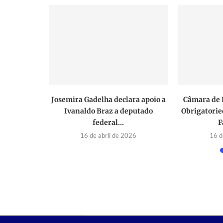
bas segue
Josemira Gadelha declara apoio a
Câmara de 
de avançar
Ivanaldo Braz a deputado
Obrigatorie
federal...
F
 2026
16 de abril de 2026
16 d