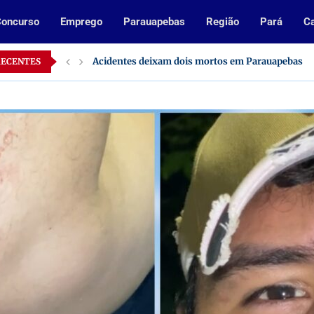
oncurso
Emprego
Parauapebas
Região
Pará
Ca
Acidentes deixam dois mortos em Parauapebas
RECENTES
Inscrições abertas para processo seletivo da Pref