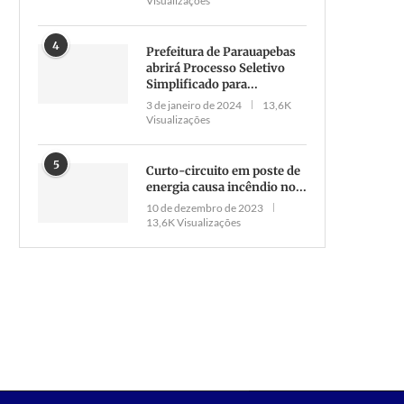
Visualizações
4
Prefeitura de Parauapebas
abrirá Processo Seletivo
Simplificado para...
3 de janeiro de 2024
13,6K
Visualizações
5
Curto-circuito em poste de
Mudança no governo Aurélio
Lama, quase R$ 10 milhões
energia causa incêndio no...
Goiano: Joelma Leite deixa a
gastos e suspeita de...
10 de dezembro de 2023
Chefia...
13,6K Visualizações
12 de maio de 2026
20 de dezembro de 2025