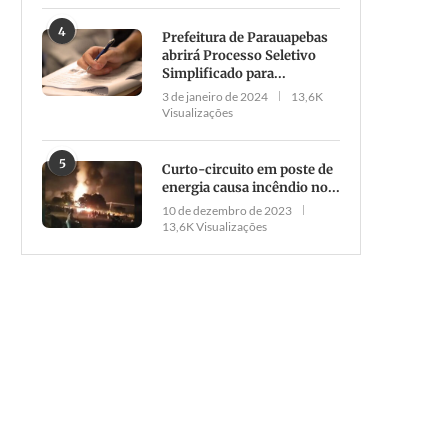
4
Prefeitura de Parauapebas
abrirá Processo Seletivo
Simplificado para...
3 de janeiro de 2024
13,6K
Visualizações
5
Curto-circuito em poste de
energia causa incêndio no...
10 de dezembro de 2023
13,6K Visualizações