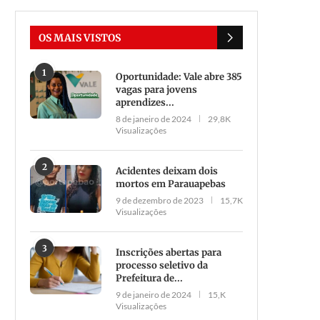
OS MAIS VISTOS
1
Oportunidade: Vale abre 385
vagas para jovens
aprendizes...
8 de janeiro de 2024
29,8K
Visualizações
2
Acidentes deixam dois
mortos em Parauapebas
9 de dezembro de 2023
15,7K
Visualizações
3
Inscrições abertas para
processo seletivo da
Prefeitura de...
9 de janeiro de 2024
15,K
Visualizações