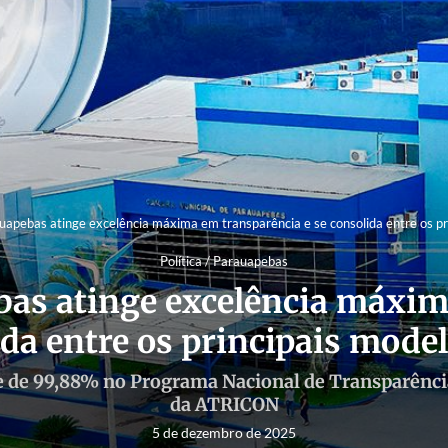
apebas atinge excelência máxima em transparência e se consolida entre os pri
Política / Parauapebas
as atinge excelência máxim
ida entre os principais model
ice de 99,88% no Programa Nacional de Transparênc
da ATRICON
5 de dezembro de 2025