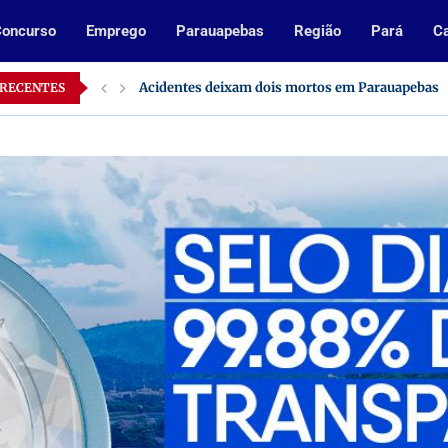
oncurso
Emprego
Parauapebas
Região
Pará
Ca
Inscrições abertas para processo seletivo da Pre
 RECENTES