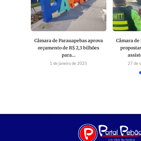
ta possível
Câmara de Parauapebas aprova
Câmara de 
lhões...
orçamento de R$ 2,3 bilhões
proposta
para...
assist
2025
1 de janeiro de 2025
27 de 