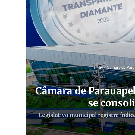
Início
»
Câmara de Parau
Câmara de Parauapeb
se consol
Legislativo municipal registra índ