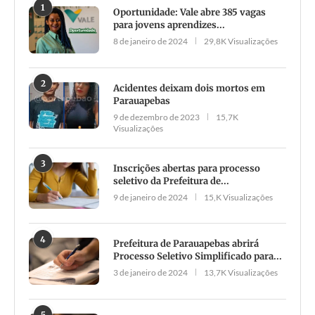
1
Oportunidade: Vale abre 385 vagas
para jovens aprendizes...
8 de janeiro de 2024
29,8K Visualizações
2
Acidentes deixam dois mortos em
Parauapebas
9 de dezembro de 2023
15,7K
Visualizações
3
Inscrições abertas para processo
seletivo da Prefeitura de...
9 de janeiro de 2024
15,K Visualizações
4
Prefeitura de Parauapebas abrirá
Processo Seletivo Simplificado para...
3 de janeiro de 2024
13,7K Visualizações
5