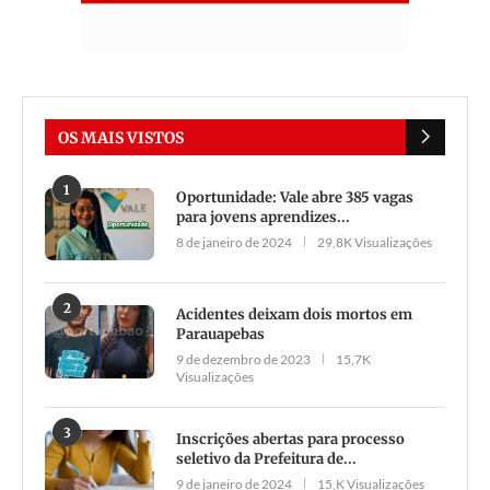
OS MAIS VISTOS
1
Oportunidade: Vale abre 385 vagas
para jovens aprendizes...
8 de janeiro de 2024
29,8K Visualizações
2
Acidentes deixam dois mortos em
Parauapebas
9 de dezembro de 2023
15,7K
Visualizações
3
Inscrições abertas para processo
seletivo da Prefeitura de...
9 de janeiro de 2024
15,K Visualizações