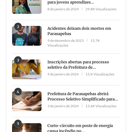
para jovens aprendizes...
8 de janeiro de 2024
29,8K Visualizações
2
Acidentes deixam dois mortos em
Parauapebas
9 de dezembro de 2023
15,7K
Visualizações
3
Inscrições abertas para processo
seletivo da Prefeitura de...
9 de janeiro de 2024
15,K Visualizações
4
Prefeitura de Parauapebas abrirá
Processo Seletivo Simplificado para...
3 de janeiro de 2024
13,6K Visualizações
5
Curto-circuito em poste de energia
causa incêndio no...