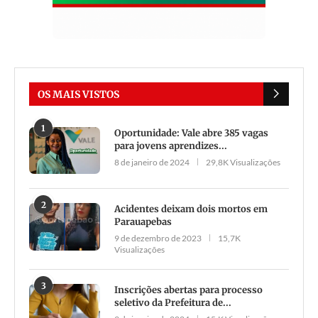
OS MAIS VISTOS
1
Oportunidade: Vale abre 385 vagas
para jovens aprendizes...
8 de janeiro de 2024
29,8K Visualizações
2
Acidentes deixam dois mortos em
Parauapebas
9 de dezembro de 2023
15,7K
Visualizações
3
Inscrições abertas para processo
seletivo da Prefeitura de...