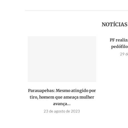
NOTÍCIA
PF reali
pedófil
29 d
Parauapebas: Mesmo atingido por
tiro, homem que ameaça mulher
avança...
23 de agosto de 2023