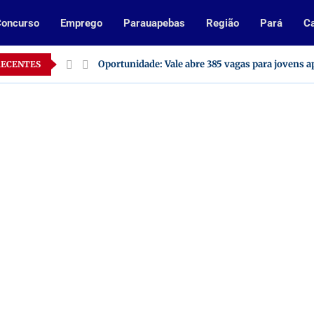
oncurso
Emprego
Parauapebas
Região
Pará
Ca
Oportunidade: Vale abre 385 vagas para jovens a
RECENTES