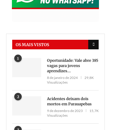
OS MAIS VISTOS
1
Oportunidade: Vale abre 385
vagas para jovens
aprendizes...
8 de janeiro de 2024
29,8K
Visualizações
2
Acidentes deixam dois
mortos em Parauapebas
9 de dezembro de 2023
15,7K
Visualizações
3