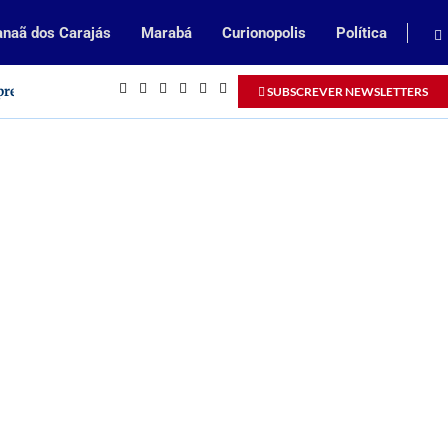
naã dos Carajás
Marabá
Curionopolis
Política
prendizes no Pará
SUBSCREVER NEWSLETTERS