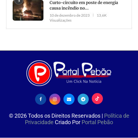
5
Curto-circuito em poste de energia
causa incêndio no...
10 de dezembro de 2023
13,6K
Visualizações
©
2026
Todos os Direitos Reservados |
Política de
Privacidade
Criado Por
Portal Pebão