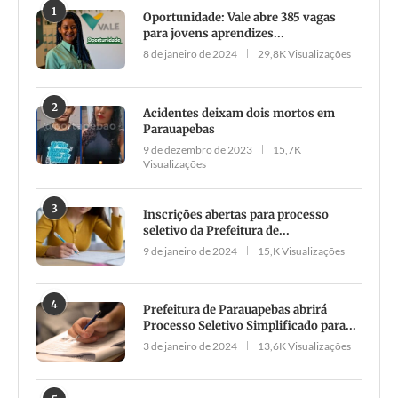
1
Oportunidade: Vale abre 385 vagas
para jovens aprendizes...
8 de janeiro de 2024
29,8K Visualizações
2
Acidentes deixam dois mortos em
Parauapebas
9 de dezembro de 2023
15,7K
Visualizações
3
Inscrições abertas para processo
seletivo da Prefeitura de...
9 de janeiro de 2024
15,K Visualizações
4
Prefeitura de Parauapebas abrirá
Processo Seletivo Simplificado para...
3 de janeiro de 2024
13,6K Visualizações