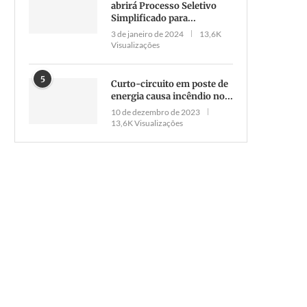
abrirá Processo Seletivo
Simplificado para...
3 de janeiro de 2024
13,6K
Visualizações
5
Curto-circuito em poste de
energia causa incêndio no...
10 de dezembro de 2023
13,6K Visualizações