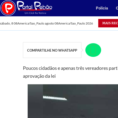
Polícia
C
Oportunidade: Vale abre 385 vagas para jovens aprendizes no 
MAIS RE
sábado, 8 08America/Sao_Paulo agosto 08America/Sao_Paulo 2026
COMPARTILHE NO WHATSAPP
Poucos cidadãos e apenas três vereadores parti
aprovação da lei