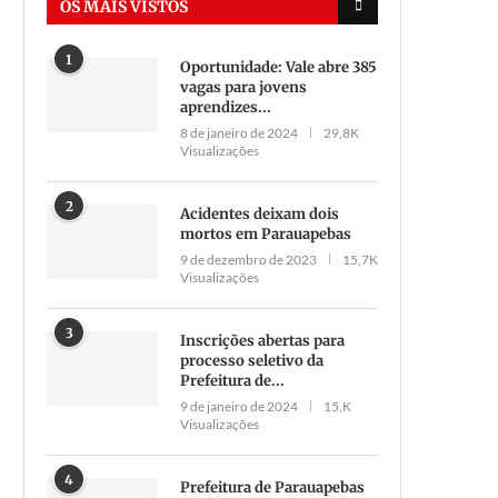
OS MAIS VISTOS
1
Oportunidade: Vale abre 385
vagas para jovens
aprendizes...
8 de janeiro de 2024
29,8K
Visualizações
2
Acidentes deixam dois
mortos em Parauapebas
9 de dezembro de 2023
15,7K
Visualizações
3
Inscrições abertas para
processo seletivo da
Prefeitura de...
9 de janeiro de 2024
15,K
Visualizações
4
Prefeitura de Parauapebas