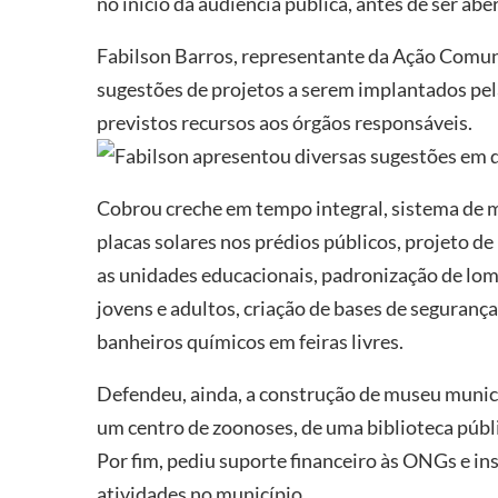
no início da audiência pública, antes de ser abe
Fabilson Barros, representante da Ação Comun
sugestões de projetos a serem implantados pel
previstos recursos aos órgãos responsáveis.
Fabilson apresentou diversas sugestões em d
Cobrou creche em tempo integral, sistema de m
placas solares nos prédios públicos, projeto de
as unidades educacionais, padronização de lomb
jovens e adultos, criação de bases de segurança
banheiros químicos em feiras livres.
Defendeu, ainda, a construção de museu munici
um centro de zoonoses, de uma biblioteca públi
Por fim, pediu suporte financeiro às ONGs e in
atividades no município.