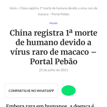
Início
»
China registra 1ª morte de humano devido a vírus raro de
macaco – Portal Pebão
Mundo
China registra 1ª morte
de humano devido a
vírus raro de macaco –
Portal Pebão
22 de julho de 2021
COMPARTILHE NO WHATSAPP
Embora rara em humanos, a doença é