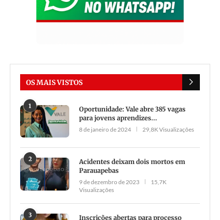
OS MAIS VISTOS
1
Oportunidade: Vale abre 385 vagas
para jovens aprendizes...
8 de janeiro de 2024
29,8K Visualizações
2
Acidentes deixam dois mortos em
Parauapebas
9 de dezembro de 2023
15,7K
Visualizações
3
Inscrições abertas para processo