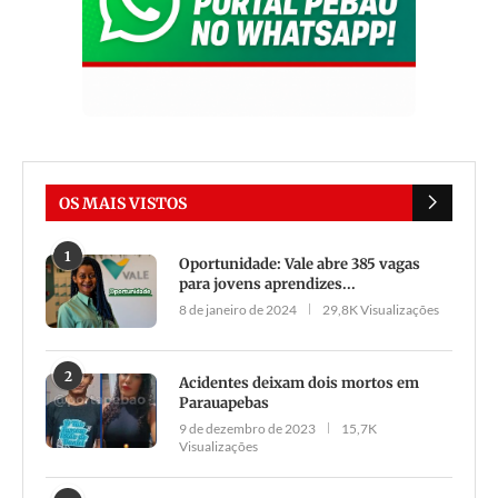
OS MAIS VISTOS
1
Oportunidade: Vale abre 385 vagas
para jovens aprendizes...
8 de janeiro de 2024
29,8K Visualizações
2
Acidentes deixam dois mortos em
Parauapebas
9 de dezembro de 2023
15,7K
Visualizações