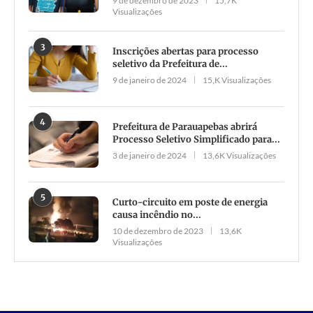
9 de dezembro de 2023
15,7K
Visualizações
3
Inscrições abertas para processo
seletivo da Prefeitura de...
9 de janeiro de 2024
15,K Visualizações
4
Prefeitura de Parauapebas abrirá
Processo Seletivo Simplificado para...
3 de janeiro de 2024
13,6K Visualizações
5
Curto-circuito em poste de energia
causa incêndio no...
10 de dezembro de 2023
13,6K
Visualizações