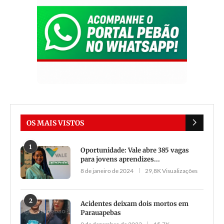
OS MAIS VISTOS
1
Oportunidade: Vale abre 385 vagas
para jovens aprendizes...
8 de janeiro de 2024
29,8K Visualizações
2
Acidentes deixam dois mortos em
Parauapebas