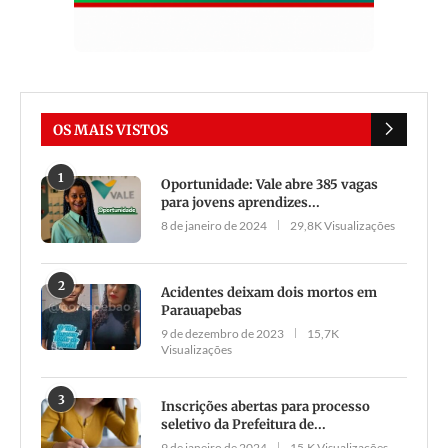
OS MAIS VISTOS
1
Oportunidade: Vale abre 385 vagas
para jovens aprendizes...
8 de janeiro de 2024
29,8K Visualizações
2
Acidentes deixam dois mortos em
Parauapebas
9 de dezembro de 2023
15,7K
Visualizações
3
Inscrições abertas para processo
seletivo da Prefeitura de...
9 de janeiro de 2024
15,K Visualizações