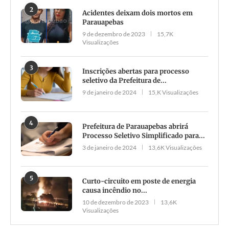
2
Acidentes deixam dois mortos em
Parauapebas
9 de dezembro de 2023
15,7K
Visualizações
3
Inscrições abertas para processo
seletivo da Prefeitura de...
9 de janeiro de 2024
15,K Visualizações
4
Prefeitura de Parauapebas abrirá
Processo Seletivo Simplificado para...
3 de janeiro de 2024
13,6K Visualizações
5
Curto-circuito em poste de energia
causa incêndio no...
10 de dezembro de 2023
13,6K
Visualizações