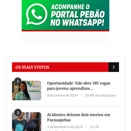
OS MAIS VISTOS
1
Oportunidade: Vale abre 385 vagas
para jovens aprendizes...
8 de janeiro de 2024
29,8K Visualizações
2
Acidentes deixam dois mortos em
Parauapebas
9 de dezembro de 2023
15,7K