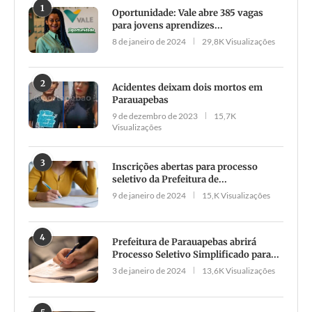
1
Oportunidade: Vale abre 385 vagas
para jovens aprendizes...
8 de janeiro de 2024
29,8K Visualizações
2
Acidentes deixam dois mortos em
Parauapebas
9 de dezembro de 2023
15,7K
Visualizações
3
Inscrições abertas para processo
seletivo da Prefeitura de...
9 de janeiro de 2024
15,K Visualizações
4
Prefeitura de Parauapebas abrirá
Processo Seletivo Simplificado para...
3 de janeiro de 2024
13,6K Visualizações