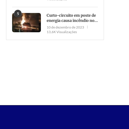
5
Curto-circuito em poste de
energia causa incêndio no...
10 de dezembro de 2023
13,6K Visualizações
ós 11 dias internada, jovem que
Confira o boletim atualizad
sofreu acidente de moto...
Novo Coronavírus em
Parauapebas
20 de dezembro de 2023
29 de março de 2021