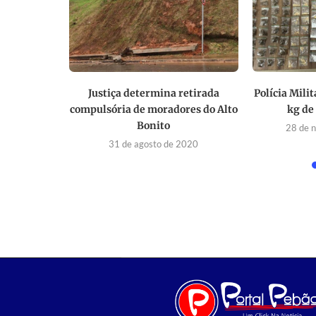
orre em
Justiça determina retirada
Polícia Mili
 PA-275
compulsória de moradores do Alto
kg de
Bonito
024
28 de 
31 de agosto de 2020