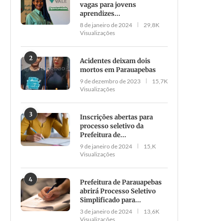
vagas para jovens
aprendizes...
8 de janeiro de 2024
29,8K
Visualizações
2
Acidentes deixam dois
mortos em Parauapebas
9 de dezembro de 2023
15,7K
Visualizações
3
Inscrições abertas para
processo seletivo da
Prefeitura de...
9 de janeiro de 2024
15,K
Visualizações
4
Prefeitura de Parauapebas
abrirá Processo Seletivo
Simplificado para...
3 de janeiro de 2024
13,6K
Visualizações