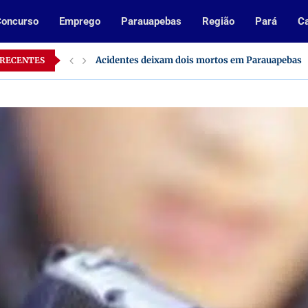
oncurso
Emprego
Parauapebas
Região
Pará
Ca
Acidentes deixam dois mortos em Parauapebas
 RECENTES
Inscrições abertas para processo seletivo da Pre