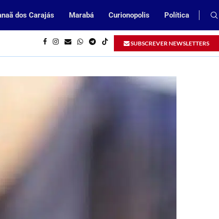
naã dos Carajás
Marabá
Curionopolis
Política
Prefeitura de Parauapebas abrirá Proc
SUBSCREVER NEWSLETTERS
feitura de Parauapebas