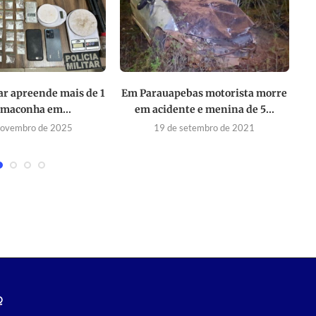
tar apreende mais de 1
Em Parauapebas motorista morre
Ap
 maconha em...
em acidente e menina de 5...
novembro de 2025
19 de setembro de 2021