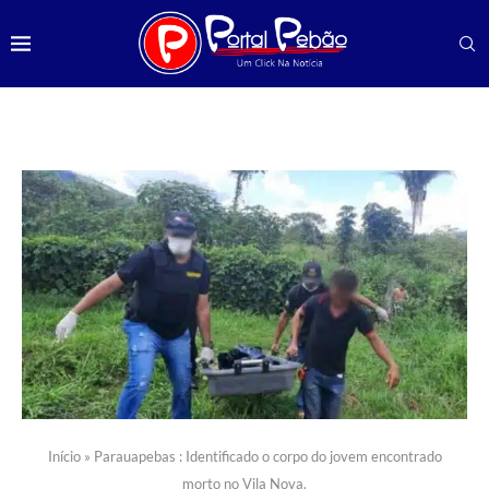
Início
»
Parauapebas : Identificado o corpo do jovem encontrado
morto no Vila Nova.