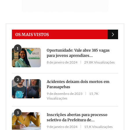
OS MAIS VISTOS
1
Oportunidade: Vale abre 385 vagas
para jovens aprendizes...
8 de janeiro de 2024
29,8K Visualizações
2
Acidentes deixam dois mortos em
Parauapebas
9 de dezembro de 2023
15,7K
Visualizações
3
Inscrições abertas para processo
seletivo da Prefeitura de...
9 de janeiro de 2024
15,K Visualizações