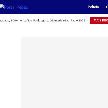
Polícia
C
Oportunidade: Vale abre 385 vagas para jovens aprendizes no 
MAIS RE
sábado, 8 08America/Sao_Paulo agosto 08America/Sao_Paulo 2026