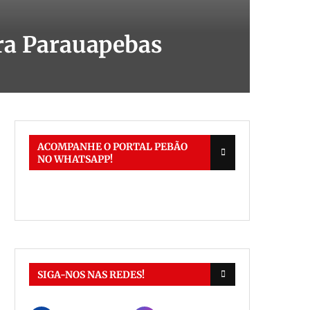
ara Parauapebas
ACOMPANHE O PORTAL PEBÃO
NO WHATSAPP!
SIGA-NOS NAS REDES!