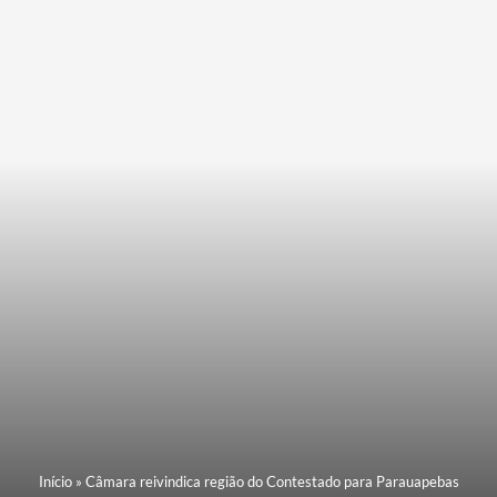
Início
»
Câmara reivindica região do Contestado para Parauapebas