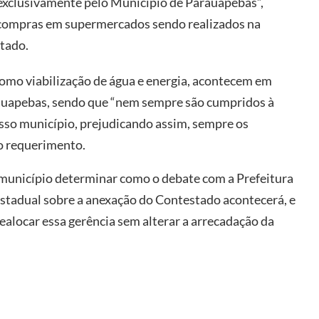
 exclusivamente pelo Município de Parauapebas”,
té compras em supermercados sendo realizados na
tado.
omo viabilização de água e energia, acontecem em
rauapebas, sendo que “nem sempre são cumpridos à
nosso município, prejudicando assim, sempre os
do requerimento.
o município determinar como o debate com a Prefeitura
stadual sobre a anexação do Contestado acontecerá, e
ealocar essa gerência sem alterar a arrecadação da