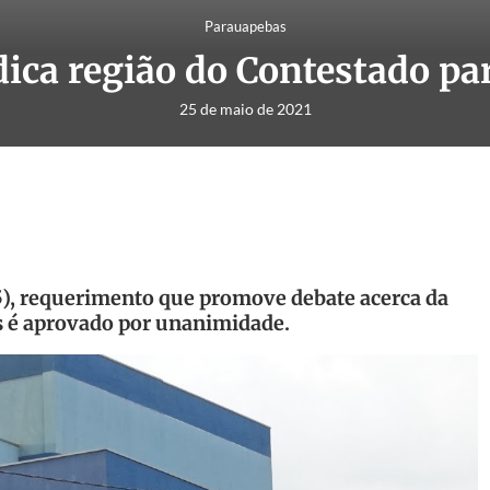
Parauapebas
ica região do Contestado p
25 de maio de 2021
25), requerimento que promove debate acerca da
 é aprovado por unanimidade.