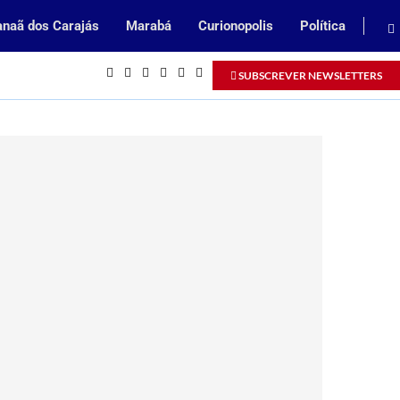
naã dos Carajás
Marabá
Curionopolis
Política
Inscrições abertas para processo seleti
SUBSCREVER NEWSLETTERS