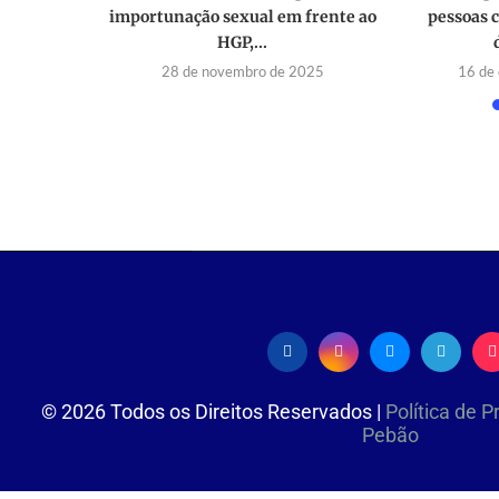
m irão
importunação sexual em frente ao
pessoas 
as...
HGP,...
023
28 de novembro de 2025
16 de
©
2026
Todos os Direitos Reservados |
Política de 
Pebão