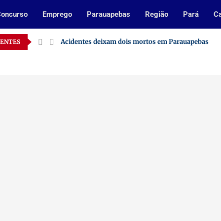
oncurso
Emprego
Parauapebas
Região
Pará
Ca
Pará
Acidentes deixam dois mortos em Parauapebas
CENTES