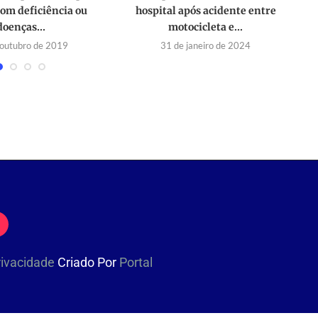
com deficiência ou
hospital após acidente entre
doenças...
motocicleta e...
 outubro de 2019
31 de janeiro de 2024
Privacidade
Criado Por
Portal