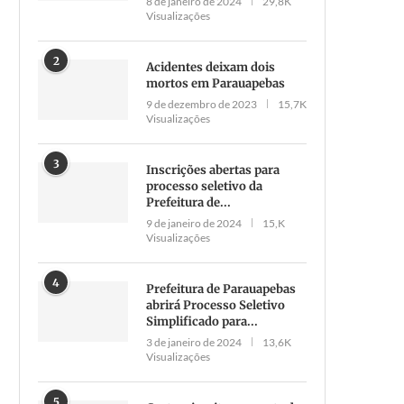
8 de janeiro de 2024
29,8K
Visualizações
2
Acidentes deixam dois
mortos em Parauapebas
9 de dezembro de 2023
15,7K
Visualizações
3
Inscrições abertas para
processo seletivo da
Prefeitura de...
9 de janeiro de 2024
15,K
Visualizações
4
Prefeitura de Parauapebas
abrirá Processo Seletivo
Simplificado para...
3 de janeiro de 2024
13,6K
Visualizações
5