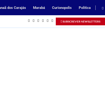
naã dos Carajás
Marabá
Curionopolis
Política
Inscrições abertas para processo sel
SUBSCREVER NEWSLETTERS