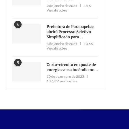
9 de janeiro de 2024
15,K
Visualizações
4
Prefeitura de Parauapebas
abrirá Processo Seletivo
Simplificado para...
3 de janeiro de 2024
13,6K
Visualizações
5
Curto-circuito em poste de
energia causa incêndio no...
10 de dezembro de 2023
13,6K Visualizações