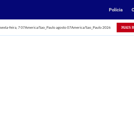
Polícia
C
Oportunidade: Vale abre 385 vagas para jovens aprendizes n
MAIS 
sexta-feira, 7 07America/Sao_Paulo agosto 07America/Sao_Paulo 2026