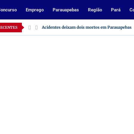
oncurso
Emprego
Parauapebas
Região
Pará
Ca
o Pará
Acidentes deixam dois mortos em Parauapebas
RECENTES