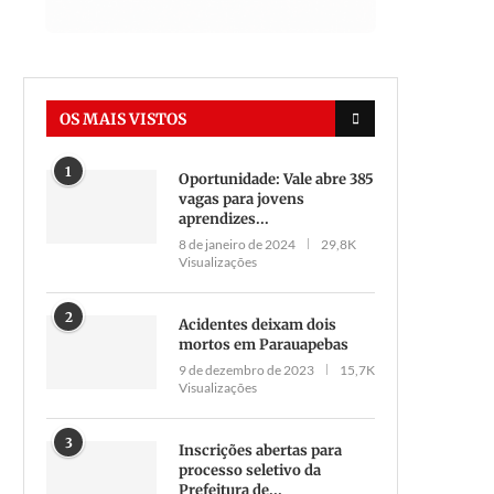
Mulher toca fogo no corpo 
marido em Marabá
OS MAIS VISTOS
3 de novembro de 2021
1
Oportunidade: Vale abre 385
vagas para jovens
aprendizes...
8 de janeiro de 2024
29,8K
Visualizações
Homem tenta estuprar a
ompanheira do próprio amigo,
2
Acidentes deixam dois
em Parauapebas.
mortos em Parauapebas
11 de agosto de 2021
9 de dezembro de 2023
15,7K
Visualizações
3
Inscrições abertas para
processo seletivo da
Prefeitura de...