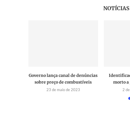
NOTÍCIA
baleada em
Governo lança canal de denúncias
Identific
nabara
sobre preço de combustíveis
morto a 
22
23 de maio de 2023
2 de