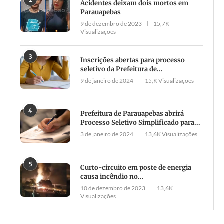
Acidentes deixam dois mortos em
Parauapebas
9 de dezembro de 2023
15,7K
Visualizações
3
Inscrições abertas para processo
seletivo da Prefeitura de...
9 de janeiro de 2024
15,K Visualizações
4
Prefeitura de Parauapebas abrirá
Processo Seletivo Simplificado para...
3 de janeiro de 2024
13,6K Visualizações
5
Curto-circuito em poste de energia
causa incêndio no...
10 de dezembro de 2023
13,6K
Visualizações