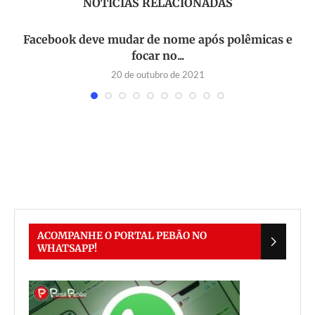
NOTÍCIAS RELACIONADAS
Facebook deve mudar de nome após polêmicas e
focar no...
20 de outubro de 2021
M
ACOMPANHE O PORTAL PEBÃO NO
WHATSAPP!