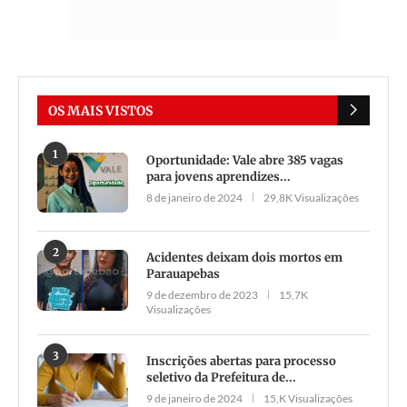
OS MAIS VISTOS
1
Oportunidade: Vale abre 385 vagas
para jovens aprendizes...
8 de janeiro de 2024
29,8K Visualizações
2
Acidentes deixam dois mortos em
Parauapebas
9 de dezembro de 2023
15,7K
Visualizações
3
Inscrições abertas para processo
seletivo da Prefeitura de...
9 de janeiro de 2024
15,K Visualizações